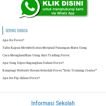
SERING DIBACA
Apa itu Forex?
Tahu Kapan Membeli atau Menjual Pasangan Mata Uang
Cara Menghasilkan Uang dari Trading Forex
Apa Yang Diperdagangkan Dalam Forex?
Kunjungi Website Resmi Sekolah Forex "Solo Training Center"
Apa itu Pip dalam Forex?
Informasi Sekolah