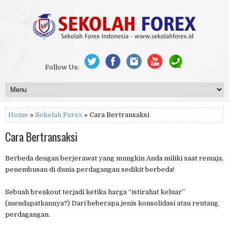
Follow Us:
Home
»
Sekolah Forex
» Cara Bertransaksi
Cara Bertransaksi
Berbeda dengan berjerawat yang mungkin Anda miliki saat remaja,
penembusan di dunia perdagangan sedikit berbeda!
Sebuah breakout terjadi ketika harga “istirahat keluar”
(mendapatkannya?) Dari beberapa jenis konsolidasi atau rentang
perdagangan.