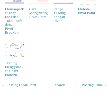
Menempatk
Cara
Range
Metode
an Stop
Menghitung
Trading
Pivot Point
Loss dan
Pivot Point
dengan
Take Profit
Pivot
dengan
Pivot
Breakout
Trading
Menggunak
an Chart
Pattern
← Posting Lebih Baru
Beranda
Posting Lama →