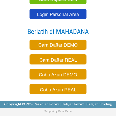
Login Personal Area
Berlatih di MAHADANA
Cara Daftar DEMO
Cara Daftar REAL
Coba Akun DEMO
Coba Akun REAL
Copyright ©
2026
Sekolah Forex | Belajar Forex | Belajar Trading
Support by
Buka Dana