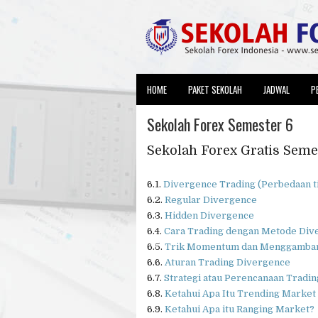
HOME
PAKET SEKOLAH
JADWAL
P
Sekolah Forex Semester 6
Sekolah Forex Gratis Seme
6.1.
Divergence Trading (Perbedaan t
6.2.
Regular Divergence
6.3.
Hidden Divergence
6.4.
Cara Trading dengan Metode Div
6.5.
Trik Momentum dan Menggambar 
6.6.
Aturan Trading Divergence
6.7.
Strategi atau Perencanaan Tradin
6.8.
Ketahui Apa Itu Trending Market
6.9.
Ketahui Apa itu Ranging Market?