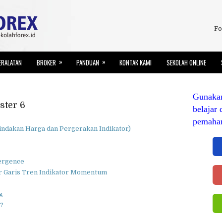
Fo
»
»
ERALATAN
BROKER
PANDUAN
KONTAK KAMI
SEKOLAH ONLINE
Gunaka
ster 6
belajar 
pemaha
indakan Harga dan Pergerakan Indikator)
ergence
Garis Tren Indikator Momentum
g
 ?