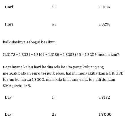
Hari
4 :
1,3186
Hari
5 :
1,3293
kalkulasinya sebagai berikut:
(1.3172 + 1.3231 + 1.3164 + 1.3186 + 1.3293) / 5 = 1.3209 mudah kan?
Bagaimana kalau hari kedua ada berita yang keluar yang
mengakibatkan euro terjun bebas. hal ini mengakibatkan EUR/USD
terjun ke harga 1.3000. mari kita lihat apa yang terjadi dengan
SMA periode 5.
Day
1 :
1.3172
Day
2 :
1.3000