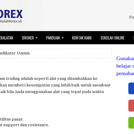
Fo
»
»
ERALATAN
BROKER
PANDUAN
KONTAK KAMI
SEKOLAH ONLINE
Indikator Umum
Gunaka
belajar 
pemaha
lam trading adalah seperti alat yang ditambahkan ke
 akan memberi kesempatan yang lebih baik untuk membuat
ik bila Anda menggunakan alat yang tepat pada waktu
litas pasar.
t support dan resistance.