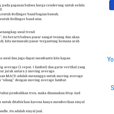
g pada gagasan bahwa harga cenderung untuk selalu
d.
entuh Bollinger band bagian bawah.
ntuh Bollinger band atas.
menangkap awal trend.
, itu berarti bahwa pasar sangat tenang dan akan
adi, kita memasuki pasar tergantung kemana arah
Yo
 awal dan juga dapat membantu kita kapan
ing average (1 cepat, 1 lambat) dan garis vertikal yang
ur jarak antara 2 moving average.
akan MACD adalah menunggu untuk moving average
 “silang” dengan moving average lambat.
S
etahui pembalikan tren, maka dinamakan Stop And
ah untuk ditafsirkan karena hanya memberikan sinyal
ndle, itu adalah sinyal jual.