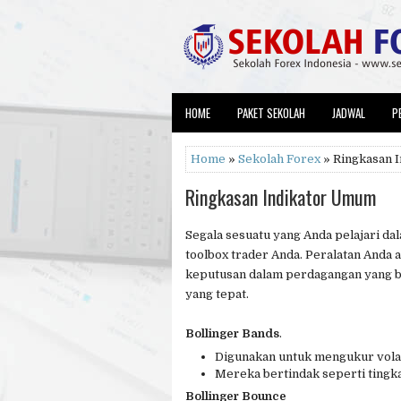
HOME
PAKET SEKOLAH
JADWAL
P
Home
»
Sekolah Forex
» Ringkasan 
Ringkasan Indikator Umum
Segala sesuatu yang Anda pelajari da
toolbox trader Anda. Peralatan Anda
keputusan dalam perdagangan yang ba
yang tepat.
Bollinger Bands
.
Digunakan untuk mengukur volati
Mereka bertindak seperti tingka
Bollinger Bounce