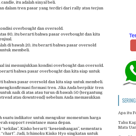
candle, itu adalah sinyal beli.
an dalam tren pasar yang terdiri dari rally atau terjun
ndisi overbought dan oversold.
tas 80, itu berarti bahwa pasar overbought dan kita
Te
njual.
lah di bawah 20, itu berarti bahwa pasar oversold
 untuk membeli.
al ini menunjukkan kondisi overbought dan oversold.
u berarti bahwa pasar overbought dan kita siap untuk
rti bahwa pasar oversold dan kita siap untuk membeli.
mengkonfirmasi formasi tren. Jika Anda berpikir tren
ntuk naik di atas atau turun di bawah 50 (tergantung
 uptrend atau downtrend) sebelum Anda memasukkan
SERING
Apa itu 
ah suatu indikator untuk mengukur momentum harga
Tahu Kap
rah support resistance masa depan.
Mata Ua
“sekilas”, Kinko berarti “keseimbangan”, sementara
“chart”. Jadi, Ichimoku Kinko Hyo singkatan untuk