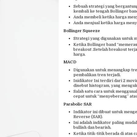
Sebuah strategi yang bergantun
kembali ke tengah Bollinger ban
Anda membeli ketika harga meny
Anda menjual ketika harga menye
Bollinger Squeeze
Strategi yang digunakan untuk 
Ketika Bollinger band “memeras”
breakout .Setelah breakout terj
harga.
MACD
Digunakan untuk menangkap tren
pembalikan tren terjadi.
Inidikator Ini terdiri dari 2 mov
disebut histogram, yang menguk
Salah satu cara untuk menggun
cepat untuk “menyeberang” atau
Parabolic SAR
Indikator ini dibuat untuk meng
Reverse (SAR).
Ini adalah indikator paling mud
bullish dan bearish.
Ketika titik-titik berada di atas ca