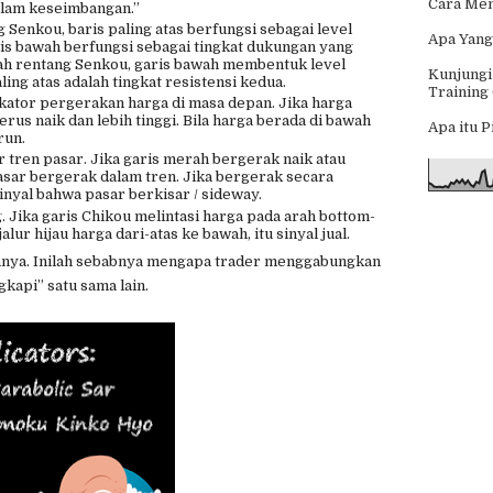
Cara Men
dalam keseimbangan.”
g Senkou, baris paling atas berfungsi sebagai level
Apa Yang
s bawah berfungsi sebagai tingkat dukungan yang
wah rentang Senkou, garis bawah membentuk level
Kunjungi
ling atas adalah tingkat resistensi kedua.
Training
ikator pergerakan harga di masa depan. Jika harga
 terus naik dan lebih tinggi. Bila harga berada di bawah
Apa itu 
run.
tren pasar. Jika garis merah bergerak naik atau
sar bergerak dalam tren. Jika bergerak secara
inyal bahwa pasar berkisar / sideway.
. Jika garis Chikou melintasi harga pada arah bottom-
 jalur hijau harga dari-atas ke bawah, itu sinyal jual.
annya. Inilah sebabnya mengapa trader menggabungkan
kapi” satu sama lain.