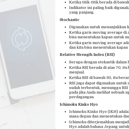
Ketika titik-titik berada di bawah 
Indikator ini paling baik digunak
yang panjang.
Stochastic
Digunakan untuk menunjukkan ko
Ketika garis moving average di a
bisa menentukan kapan untuk me
Ketika garis moving average ada
dan kita bisa menentukan kapan
Relative Strength Index (RSI)
Serupa dengan stokastik dalam h
Ketika RSI berada di atas 70, it
menjual.
Ketika RSI di bawah 30, itu bera
RSI juga dapat digunakan untuk 
sudah terbentuk, menunggu RSI u
pada jika Anda melihat sebuah
perdagangan.
Ichimoku Kinko Hyo
Ichimoku Kinko Hyo (IKH) adal
masa depan dan menentukan dae
Ichimoku diterjemahkan menjadi 
Hyo adalah bahasa Jepang untuk 