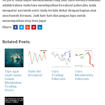
terpicu, Anda dapat membatalkan yang lain. Satu-satunya masalah
adalah bahwa Anda bisa mendapatkan breakout palsu jika Anda
mengatur perintah entri Anda terlalu dekat dengan bagian atas
atau bawah formasi. Jadi hati-hati dan jangan lupa untuk
menempatkan stop loss juga!
Share:
Related Posts:
Tips Agar
Fade the
Cara
Cara
Anda Aman
Breakout
Trading
Mendeteksi
Dalam
Fakeouts
Fakeouts
Melakukan
Trading
Forex