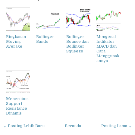
Ringkasan
Bollinger
Bollinger
Mengenal
Moving
Bands
Bounce dan
Indikator
Average
Bollinger
MACD dan
Squeeze
Cara
Menggunak
annya
Menerobos
Support
Resistance
Dinamis
← Posting Lebih Baru
Beranda
Posting Lama →