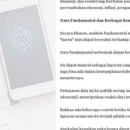
finansial, dan cenderung berfokus p
pertumbuhan ekonomi, inflasi, peng
Data Fundamental dan Berbagai Be
Secara khusus, analisis fundamental
"harus" atau dapat bereaksi terhadap
Data fundamental terbentuk dalam be
Itu dapat muncul sebagai laporan yang
juga bisa ada dalam kemungkinan ba
moneternya.
Pelepasan data ini ke publik sering m
ekonomi), menciptakan reaksi dari in
Bahkan ada beberapa contoh ketika tida
laporan semacam itu terjadi adalah c
Spekulasi kenaikan suku bunga dapat 