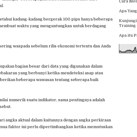
Cara Men
l.
Apa Yang
ketahui kadang-kadang bergerak 100 pips hanya beberapa
Kunjungi
Training
 membuat waktu yang menguntungkan untuk berdagang
Apa itu 
sering waspada sebelum rilis ekonomi tertentu dan Anda
pakan bagian besar dari data yang digunakan dalam
kebakaran yang berbunyi ketika mendeteksi asap atau
mberikan beberapa wawasan tentang seberapa baik
ilai numerik suatu indikator, sama pentingnya adalah
sebut.
i angka aktual dalam kaitannya dengan angka perkiraan
emua faktor ini perlu dipertimbangkan ketika memutuskan