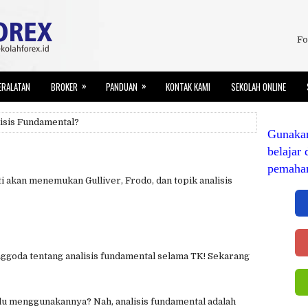
Fo
»
»
ERALATAN
BROKER
PANDUAN
KONTAK KAMI
SEKOLAH ONLINE
lisis Fundamental?
Gunaka
belajar 
pemaha
i akan menemukan Gulliver, Frodo, dan topik analisis
goda tentang analisis fundamental selama TK! Sekarang
rlu menggunakannya? Nah, analisis fundamental adalah