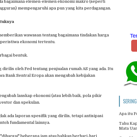
ada bagaimana elemen-elemen ekonomi makro (seperti
angguran) mempengaruhi apa pun yang kita perdagangan.
ntuknya
Te
 memberikan wawasan tentang bagaimana tindakan harga
 peristiwa ekonomi tertentu.
rbagai bentuk.
 dirilis oleh Fed tentang penjualan rumah AS yang ada. Itu
hwa Bank Sentral Eropa akan mengubah kebijakan
engubah lanskap ekonomi (atau lebih baik, pola pikir
SERING
vestor dan spekulan.
Apa itu 
k ada laporan spesifik yang dirilis, tetapi antisipasi
ontoh fundamental lainnya.
Tahu Kap
Mata Ua
"dihargai" beberapa jam atau bahkan berhari-hari