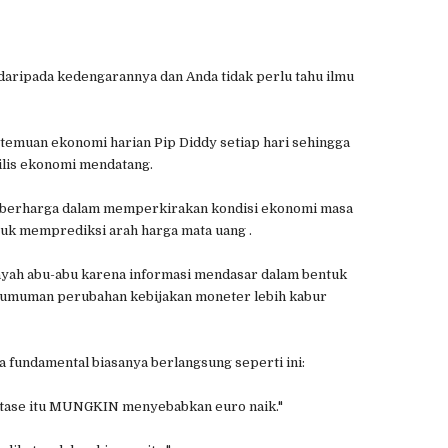
 daripada kedengarannya dan Anda tidak perlu tahu ilmu
emuan ekonomi harian Pip Diddy setiap hari sehingga
ilis ekonomi mendatang.
ng berharga dalam memperkirakan kondisi ekonomi masa
ntuk memprediksi arah harga mata uang .
ilayah abu-abu karena informasi mendasar dalam bentuk
engumuman perubahan kebijakan moneter lebih kabur
ta fundamental biasanya berlangsung seperti ini:
ntase itu MUNGKIN menyebabkan euro naik."