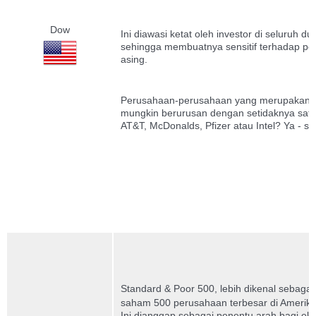
Dow
Ini diawasi ketat oleh investor di seluruh 
sehingga membuatnya sensitif terhadap peri
asing.
Perusahaan-perusahaan yang merupakan ba
mungkin berurusan dengan setidaknya satu 
AT&T, McDonalds, Pfizer atau Intel?
Ya - se
Standard & Poor 500, lebih dikenal sebagai
saham 500 perusahaan terbesar di Amerika
Ini dianggap sebagai penentu arah bagi e