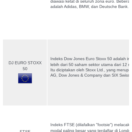
diawasi ketat di seluruh zona euro.
Beberap
adalah Adidas, BMW, dan Deutsche Bank.
Indeks Dow Jones Euro Stoxx 50 adalah in
DJ EURO STOXX
lebih dari 50 saham sektor utama dari 12 n
50
Itu diciptakan oleh Stoxx Ltd., yang meru
AG, Dow Jones & Company dan SIX Swiss 
Indeks FTSE (dilafalkan "footsie") melaca
modal paling besar yang terdaftar di Lond
FTSE