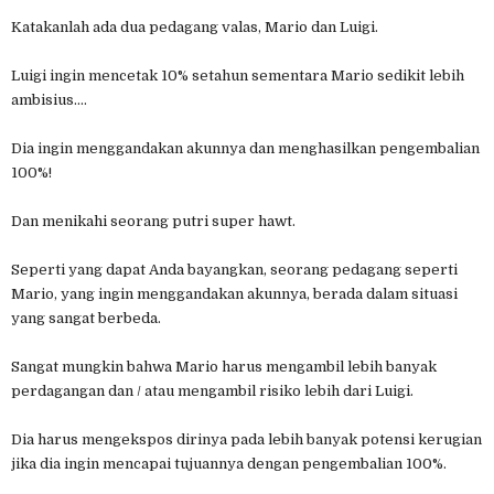
Katakanlah ada dua pedagang valas, Mario dan Luigi.
Luigi ingin mencetak 10% setahun sementara Mario sedikit lebih
ambisius….
Dia ingin menggandakan akunnya dan menghasilkan pengembalian
100%!
Dan menikahi seorang putri super hawt.
Seperti yang dapat Anda bayangkan, seorang pedagang seperti
Mario, yang ingin menggandakan akunnya, berada dalam situasi
yang sangat berbeda.
Sangat mungkin bahwa Mario harus mengambil lebih banyak
perdagangan dan / atau mengambil risiko lebih dari Luigi.
Dia harus mengekspos dirinya pada lebih banyak potensi kerugian
jika dia ingin mencapai tujuannya dengan pengembalian 100%.