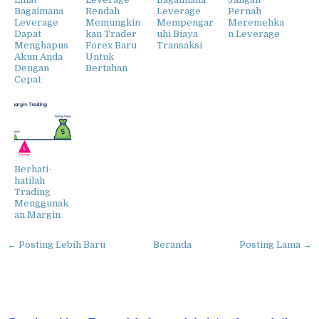
Bagaimana
Rendah
Leverage
Pernah
Leverage
Memungkin
Mempengar
Meremehka
Dapat
kan Trader
uhi Biaya
n Leverage
Menghapus
Forex Baru
Transaksi
Akun Anda
Untuk
Dengan
Bertahan
Cepat
Berhati-
hatilah
Trading
Menggunak
an Margin
← Posting Lebih Baru
Beranda
Posting Lama →