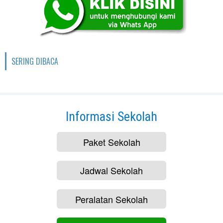
SERING DIBACA
Informasi Sekolah
Paket Sekolah
Jadwal Sekolah
Peralatan Sekolah