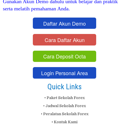
Gunakan Akun Demo dahulu untuk belajar dan praktik
serta melatih pemahaman Anda.
Daftar Akun Demo
Cara Daftar Akun
Cara Deposit Octa
Login Personal Area
Quick Links
• Paket Sekolah Forex
• Jadwal Sekolah Forex
• Peralatan Sekolah Forex
• Kontak Kami