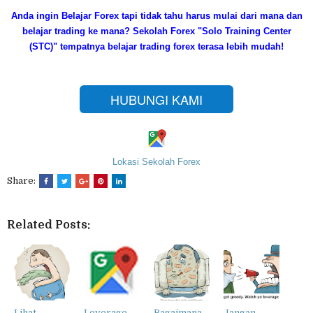
Anda ingin Belajar Forex tapi tidak tahu harus mulai dari mana dan
belajar trading ke mana?
Sekolah Forex "Solo Training Center
(STC)" tempatnya belajar trading forex terasa lebih mudah!
HUBUNGI KAMI
Lokasi Sekolah Forex
Share:
Related Posts:
Lihat
Leverage
Bagaimana
Jangan