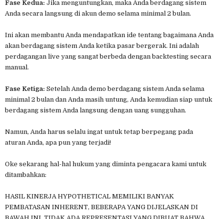
Fase Kedua:
Jika menguntungkan, maka Anda berdagang sistem
Anda secara langsung di akun demo selama minimal 2 bulan.
Ini akan membantu Anda mendapatkan ide tentang bagaimana Anda
akan berdagang sistem Anda ketika pasar bergerak. Ini adalah
perdagangan live yang sangat berbeda dengan backtesting secara
manual.
Fase Ketiga:
Setelah Anda demo berdagang sistem Anda selama
minimal 2 bulan dan Anda masih untung, Anda kemudian siap untuk
berdagang sistem Anda langsung dengan uang sungguhan.
Namun, Anda harus selalu ingat untuk tetap berpegang pada
aturan Anda, apa pun yang terjadi!
Oke sekarang hal-hal hukum yang diminta pengacara kami untuk
ditambahkan:
HASIL KINERJA HYPOTHETICAL MEMILIKI BANYAK
PEMBATASAN INHERENT, BEBERAPA YANG DIJELASKAN DI
BAWAH INI. TIDAK ADA REPRESENTASI YANG DIBUAT BAHWA