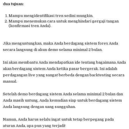
dua tujuan:
Mampu mengidentifikasi tren sedini mungkin.
Mampu menemukan cara untuk menghindari gergaji tangan
(konfirmasi tren Anda).
Jika menguntungkan, maka Anda berdagang sistem forex Anda
secara langsung di akun demo selama minimal 2 bulan.
Ini akan membantu Anda mendapatkan ide tentang bagaimana Anda
akan berdagang sistem Anda ketika pasar bergerak. Ini adalah
perdagangan live yang sangat berbeda dengan backtesting secara
manual.
Setelah demo berdagang sistem Anda selama minimal 2 bulan dan
Anda masih untung, Anda kemudian siap untuk berdagang sistem
Anda langsung dengan uang sungguhan.
Namun, Anda harus selalu ingat untuk tetap berpegang pada
aturan Anda, apa pun yang terjadi!