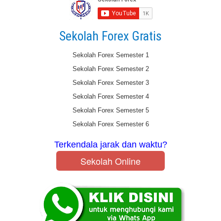
Sekolah Forex Gratis
Sekolah Forex Semester 1
Sekolah Forex Semester 2
Sekolah Forex Semester 3
Sekolah Forex Semester 4
Sekolah Forex Semester 5
Sekolah Forex Semester 6
Terkendala jarak dan waktu?
Sekolah Online