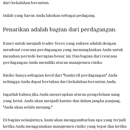
dari kekalahan beruntun.
Inilah yang harus Anda lakukan sebagai pedagang.
Penarikan adalah bagian dari perdagangan.
Kunci untuk menjadi trader forex yang sukses adalah dengan
membuat rencana perdagangan yang memungkinkan Anda untuk
menahan periode kerugian besar ini. Dan bagian dari rencana
perdagangan Anda memiliki aturan manajemen risiko.
Risiko hanya sebagian kecil dari "bankroll perdagangan" Anda
sehingga Anda dapat bertahan dari kekalahan beruntun Anda.
Ingatlah bahwa jika Anda menerapkan aturan pengelolaan uang
yang ketat, Anda akan menjadi kasino dan dalam jangka panjang,
"Anda akan selalu menang."
Di bagian selanjutnya, kami akan menggambarkan apa yang terjadi
ketika Anda menggunakan manajemen risiko yang tepat dan ketika