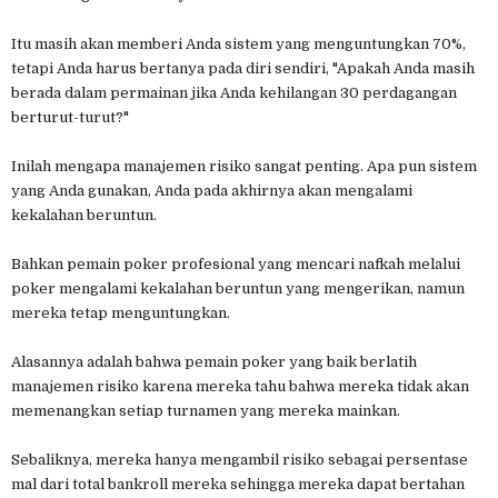
Itu masih akan memberi Anda sistem yang menguntungkan 70%,
tetapi Anda harus bertanya pada diri sendiri, "Apakah Anda masih
berada dalam permainan jika Anda kehilangan 30 perdagangan
berturut-turut?"
Inilah mengapa manajemen risiko sangat penting. Apa pun sistem
yang Anda gunakan, Anda pada akhirnya akan mengalami
kekalahan beruntun.
Bahkan pemain poker profesional yang mencari nafkah melalui
poker mengalami kekalahan beruntun yang mengerikan, namun
mereka tetap menguntungkan.
Alasannya adalah bahwa pemain poker yang baik berlatih
manajemen risiko karena mereka tahu bahwa mereka tidak akan
memenangkan setiap turnamen yang mereka mainkan.
Sebaliknya, mereka hanya mengambil risiko sebagai persentase
mal dari total bankroll mereka sehingga mereka dapat bertahan