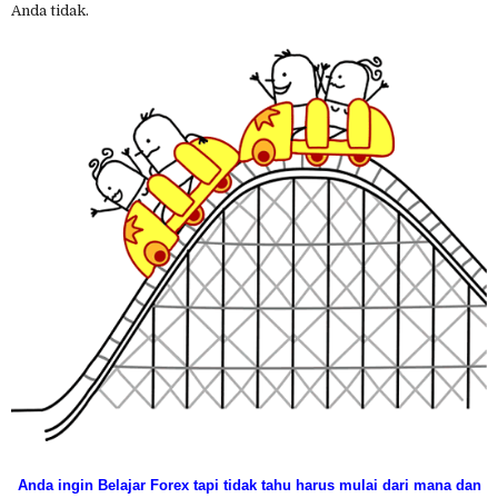
Anda tidak.
Anda ingin Belajar Forex tapi tidak tahu harus mulai dari mana dan