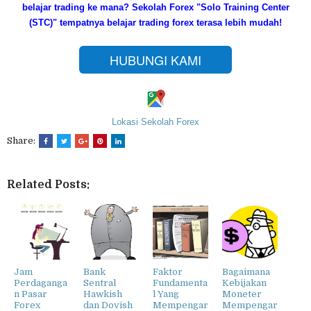
belajar trading ke mana?
Sekolah Forex "Solo Training Center
(STC)" tempatnya belajar trading forex terasa lebih mudah!
HUBUNGI KAMI
Lokasi Sekolah Forex
Share:
Related Posts:
Jam
Bank
Faktor
Bagaimana
Perdaganga
Sentral
Fundamenta
Kebijakan
n Pasar
Hawkish
l Yang
Moneter
Forex
dan Dovish
Mempengar
Mempengar