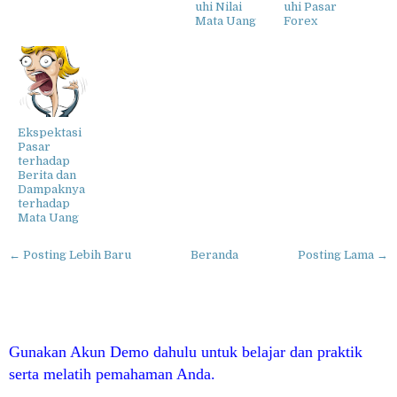
uhi Nilai
uhi Pasar
Mata Uang
Forex
Ekspektasi
Pasar
terhadap
Berita dan
Dampaknya
terhadap
Mata Uang
← Posting Lebih Baru
Beranda
Posting Lama →
Gunakan Akun Demo dahulu untuk belajar dan praktik
serta melatih pemahaman Anda.