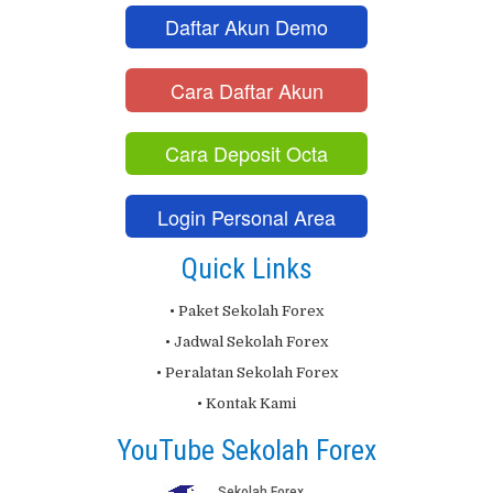
Daftar Akun Demo
Cara Daftar Akun
Cara Deposit Octa
Login Personal Area
Quick Links
• Paket Sekolah Forex
• Jadwal Sekolah Forex
• Peralatan Sekolah Forex
• Kontak Kami
YouTube Sekolah Forex